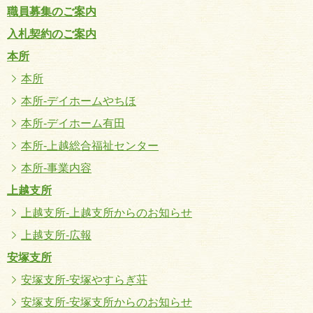
職員募集のご案内
入札契約のご案内
本所
本所
本所-デイホームやちほ
本所-デイホーム有田
本所-上越総合福祉センター
本所-事業内容
上越支所
上越支所-上越支所からのお知らせ
上越支所-広報
安塚支所
安塚支所-安塚やすらぎ荘
安塚支所-安塚支所からのお知らせ