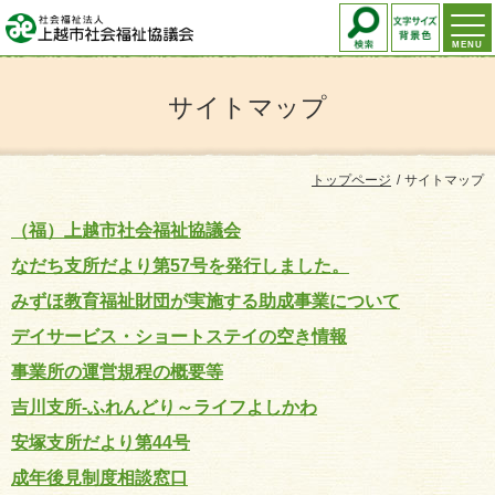
MENU
サイトマップ
トップページ
サイトマップ
（福）上越市社会福祉協議会
なだち支所だより第57号を発行しました。
みずほ教育福祉財団が実施する助成事業について
デイサービス・ショートステイの空き情報
事業所の運営規程の概要等
吉川支所-ふれんどり～ライフよしかわ
安塚支所だより第44号
成年後見制度相談窓口