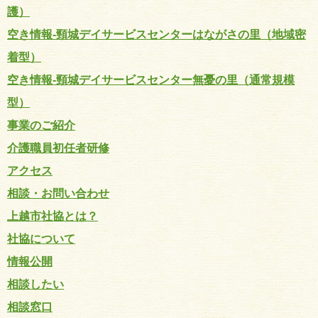
護）
空き情報-頸城デイサービスセンターはながさの里（地域密
着型）
空き情報-頸城デイサービスセンター無憂の里（通常規模
型）
事業のご紹介
介護職員初任者研修
アクセス
相談・お問い合わせ
上越市社協とは？
社協について
情報公開
相談したい
相談窓口