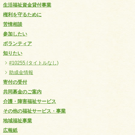
生活福祉資金貸付事業
権利を守るために
苦情相談
参加したい
ボランティア
知りたい
#10255 (タイトルなし)
助成金情報
寄付の受付
共同募金のご案内
介護・障害福祉サービス
その他の福祉サービス・事業
地域福祉事業
広報紙