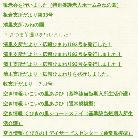
敬老会を行いました（特別養護老人ホームみねの園）
板倉支所だより第33号
清里支所-みねの園
さつま芋掘りを行いました！
清里支所だより・広報ひまわり93号を発行した！
清里支所だより・広報ひまわり93号を発行しました！
清里支所だより・広報ひまわり93号を発行しました！
清里支所だより・広報ひまわりを発行しました。
牧支所だより ７月号
空き情報-いこいの里あさひ（基準該当短期入所生活介護）
空き情報-いこいの里あさひ（通常規模型）
空き情報-くびきの里ショートステイ（基準該当短期入所生
活介護）
空き情報-くびきの里デイサービスセンター（通常規模型）