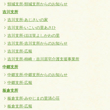
頸城支所-頸城支所からのお知らせ
吉川支所
吉川支所-あじさいの家
吉川支所-いこいの里あさひ
吉川支所-ほほ笑よしかわの里
吉川支所-吉川支所からのお知らせ
吉川支所-広報
吉川支所-柿崎・吉川居宅介護支援事業所
中郷支所
中郷支所-中郷支所からのお知らせ
中郷支所-広報
板倉支所
板倉支所-みやじまの里清心荘
板倉支所-広報