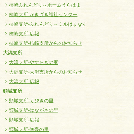
柿崎ふれんどり～ホームうらはま
柿崎支所-かきざき福祉センター
柿崎支所-ふれんどり～ミルはまなす
柿崎支所-広報
柿崎支所-柿崎支所からのお知らせ
大潟支所
大潟支所-やすらぎの家
大潟支所-大潟支所からのお知らせ
大潟支所-広報
頸城支所
頸城支所-くびきの里
頸城支所-はながさの里
頸城支所-広報
頸城支所-無憂の里