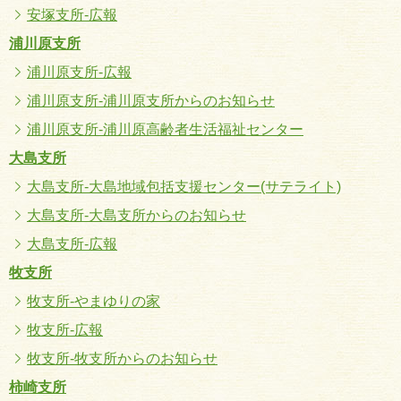
安塚支所-広報
浦川原支所
浦川原支所-広報
浦川原支所-浦川原支所からのお知らせ
浦川原支所-浦川原高齢者生活福祉センター
大島支所
大島支所-大島地域包括支援センター(サテライト)
大島支所-大島支所からのお知らせ
大島支所-広報
牧支所
牧支所-やまゆりの家
牧支所-広報
牧支所-牧支所からのお知らせ
柿崎支所