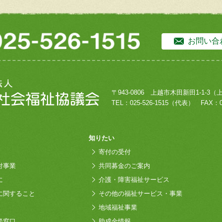
お問い合
〒943-0806
上越市木田新田1-1-3
（
TEL：
025-526-1515
（代表）
FAX：0
知りたい
寄付の受付
付事業
共同募金のご案内
に
介護・障害福祉サービス
に関すること
その他の福祉サービス・事業
地域福祉事業
談窓口
助成金情報