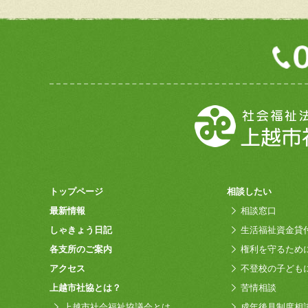
トップページ
相談したい
最新情報
相談窓口
しゃきょう日記
生活福祉資金貸
各支所のご案内
権利を守るため
アクセス
不登校の子ども
上越市社協とは？
苦情相談
上越市社会福祉協議会とは
成年後見制度相