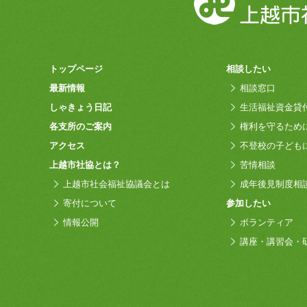
トップページ
相談したい
最新情報
相談窓口
しゃきょう日記
生活福祉資金貸
各支所のご案内
権利を守るため
アクセス
不登校の子ども
上越市社協とは？
苦情相談
上越市社会福祉協議会とは
成年後見制度相
寄付について
参加したい
情報公開
ボランティア
講座・講習会・