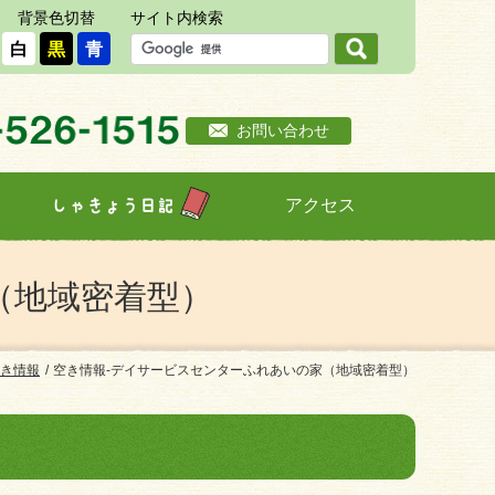
背景色切替
サイト内検索
白
黒
青
お問い合わせ
アクセス
しゃきょう日記
（地域密着型）
き情報
空き情報-デイサービスセンターふれあいの家（地域密着型）