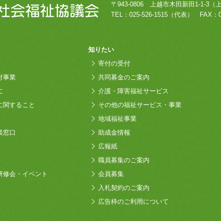
〒943-0806
上越市木田新田1-1-3
（
TEL：
025-526-1515
（代表）
FAX：0
知りたい
寄付の受付
付事業
共同募金のご案内
に
介護・障害福祉サービス
に関すること
その他の福祉サービス・事業
地域福祉事業
談窓口
助成金情報
広報紙
職員募集のご案内
研修会・イベント
会員募集
入札契約のご案内
広告枠のご利用について