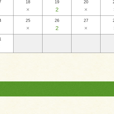
7
18
19
20
×
×
2
×
4
25
26
27
×
×
2
×
1
×