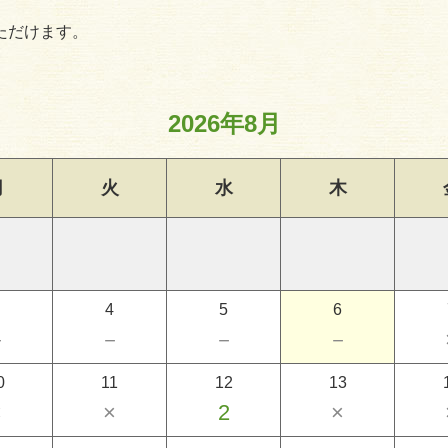
ただけます。
2026年8月
月
火
水
木
4
5
6
－
－
－
－
0
11
12
13
×
×
2
×