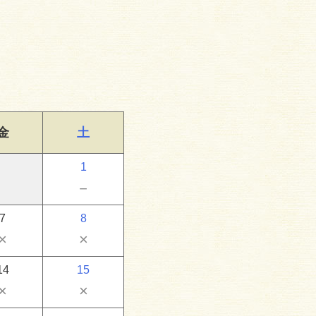
金
土
1
－
7
8
×
×
14
15
×
×