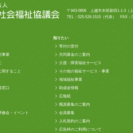
〒943-0806
上越市木田新田1-1-3
（
TEL：
025-526-1515
（代表）
FAX：0
知りたい
寄付の受付
付事業
共同募金のご案内
に
介護・障害福祉サービス
に関すること
その他の福祉サービス・事業
地域福祉事業
談窓口
助成金情報
広報紙
職員募集のご案内
研修会・イベント
会員募集
入札契約のご案内
広告枠のご利用について