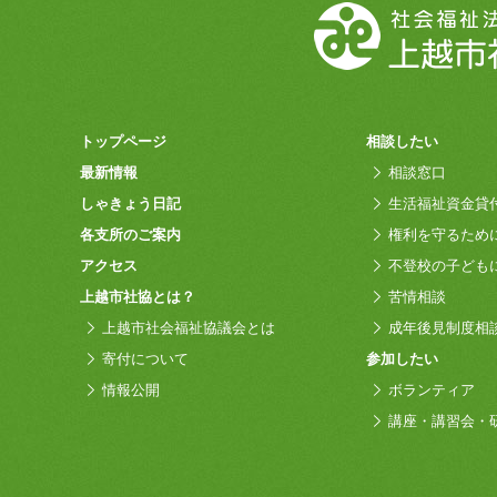
トップページ
相談したい
最新情報
相談窓口
しゃきょう日記
生活福祉資金貸
各支所のご案内
権利を守るため
アクセス
不登校の子ども
上越市社協とは？
苦情相談
上越市社会福祉協議会とは
成年後見制度相
寄付について
参加したい
情報公開
ボランティア
講座・講習会・