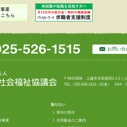
お問い合
〒943-0806
上越市木田新田1-1-3
（
TEL：
025-526-1515
（代表）
FAX：0
知りたい
寄付の受付
付事業
共同募金のご案内