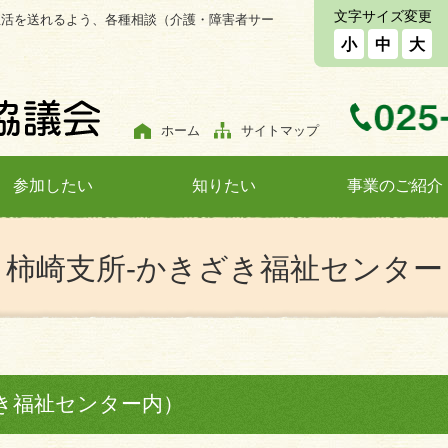
文字サイズ変更
生活を送れるよう、各種相談（介護・障害者サー
小
中
大
ホーム
サイトマップ
参加したい
知りたい
事業のご紹介
柿崎支所-かきざき福祉センター
き福祉センター内）