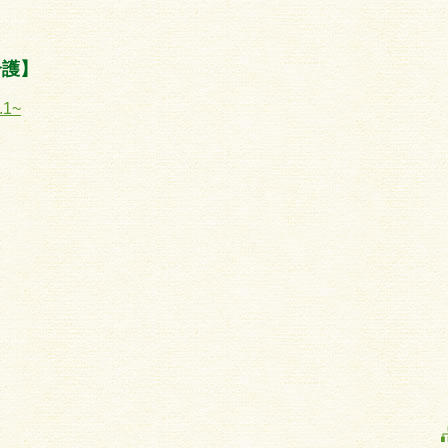
介護】
1~