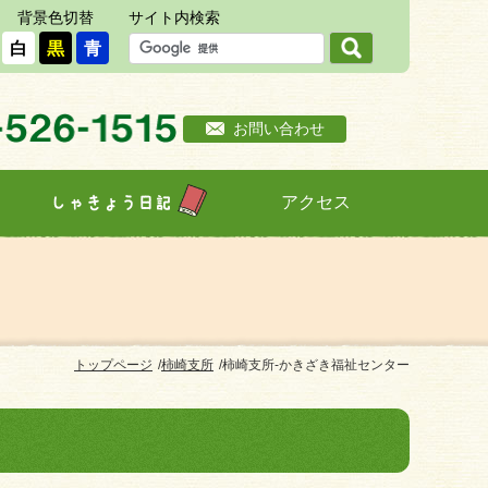
背景色切替
サイト内検索
白
黒
青
お問い合わせ
アクセス
しゃきょう日記
トップページ
柿崎支所
柿崎支所-かきざき福祉センター