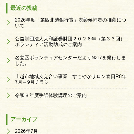
最近の投稿
2026年度「第四北越銀行賞」表彰候補者の推薦につ
いて
公益財団法人大和証券財団２０２６年（第３３回）
ボランティア活動助成のご案内
名立区ボランティアセンターだより№17を発行しま
した。
上越市地域支え合い事業 すこやかサロン春日R8年
7月～9月チラシ
令和８年度手話体験講座のご案内
アーカイブ
2026年7月