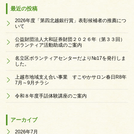
最近の投稿
2026年度「第四北越銀行賞」表彰候補者の推薦につ
いて
公益財団法人大和証券財団２０２６年（第３３回）
ボランティア活動助成のご案内
名立区ボランティアセンターだより№17を発行しま
した。
上越市地域支え合い事業 すこやかサロン春日R8年
7月～9月チラシ
令和８年度手話体験講座のご案内
アーカイブ
2026年7月