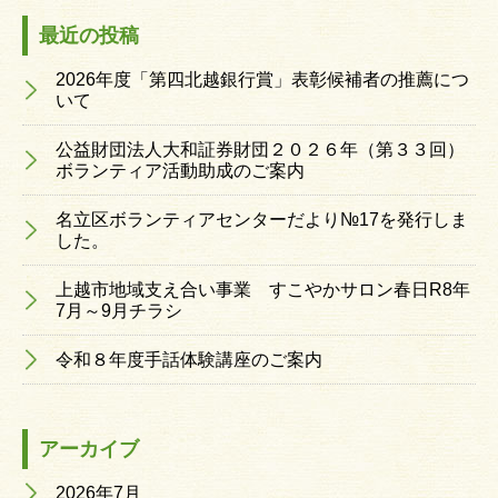
最近の投稿
2026年度「第四北越銀行賞」表彰候補者の推薦につ
いて
公益財団法人大和証券財団２０２６年（第３３回）
ボランティア活動助成のご案内
名立区ボランティアセンターだより№17を発行しま
した。
上越市地域支え合い事業 すこやかサロン春日R8年
7月～9月チラシ
令和８年度手話体験講座のご案内
アーカイブ
2026年7月