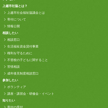
上越市社協とは？
上越市社会福祉協議会とは
寄付について
情報公開
相談したい
相談窓口
生活福祉資金貸付事業
権利を守るために
不登校の子どもに関すること
苦情相談
成年後見制度相談窓口
参加したい
ボランティア
講座・講習会・研修会・イベント
知りたい
寄付の受付