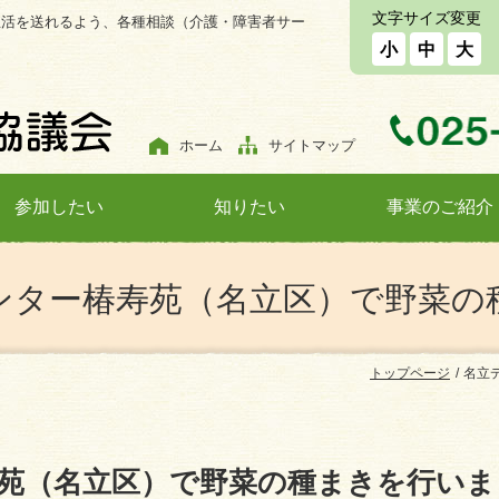
文字サイズ変更
生活を送れるよう、各種相談（介護・障害者サー
小
中
大
ホーム
サイトマップ
参加したい
知りたい
事業のご紹介
ンター椿寿苑（名立区）で野菜の
トップページ
名立
苑（名立区）で野菜の種まきを行いま