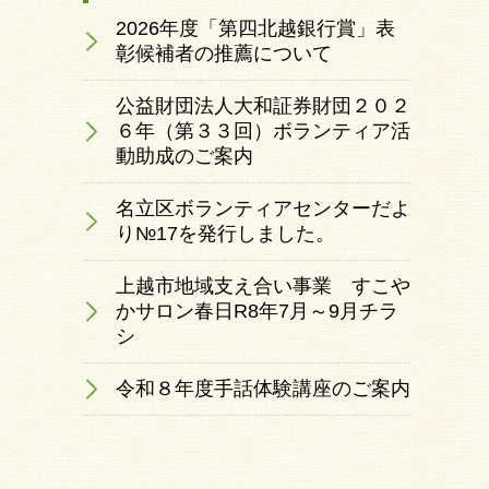
2026年度「第四北越銀行賞」表
彰候補者の推薦について
公益財団法人大和証券財団２０２
６年（第３３回）ボランティア活
動助成のご案内
名立区ボランティアセンターだよ
り№17を発行しました。
上越市地域支え合い事業 すこや
かサロン春日R8年7月～9月チラ
シ
令和８年度手話体験講座のご案内