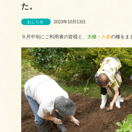
た。
2023年10月13日
おしらせ
９月中旬にご利用者の皆様と、
大根
・
人参
の種をま