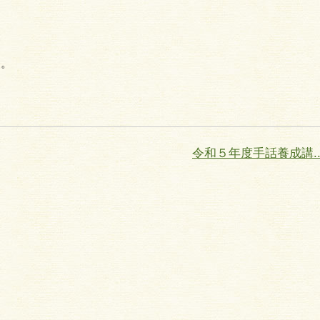
た。
令和５年度手話養成講..