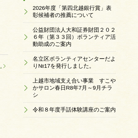
2026年度「第四北越銀行賞」表
彰候補者の推薦について
公益財団法人大和証券財団２０２
６年（第３３回）ボランティア活
動助成のご案内
名立区ボランティアセンターだよ
り№17を発行しました。
.
上越市地域支え合い事業 すこや
かサロン春日R8年7月～9月チラ
シ
令和８年度手話体験講座のご案内