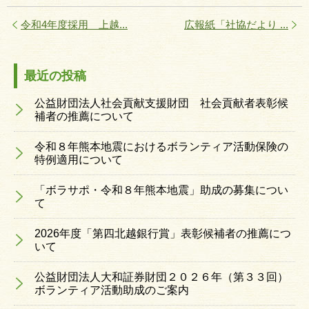
令和4年度採用 上越...
広報紙「社協だより ...
最近の投稿
公益財団法人社会貢献支援財団 社会貢献者表彰候
補者の推薦について
令和８年熊本地震におけるボランティア活動保険の
特例適用について
「ボラサポ・令和８年熊本地震」助成の募集につい
て
2026年度「第四北越銀行賞」表彰候補者の推薦につ
いて
公益財団法人大和証券財団２０２６年（第３３回）
ボランティア活動助成のご案内