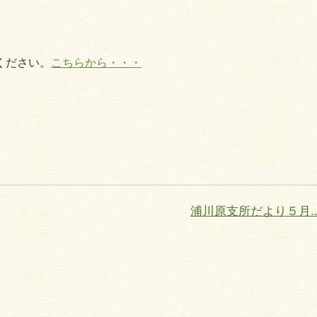
ください。
こちらから・・・
浦川原支所だより５月..