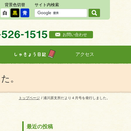
背景色切替
サイト内検索
白
黒
青
お問い合わせ
アクセス
しゃきょう日記
した。
トップページ
浦川原支所だより４月号を発行しました。
最近の投稿