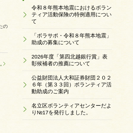
令和８年熊本地震におけるボラン
ティア活動保険の特例適用につい
て
たの
「ボラサポ・令和８年熊本地震」
助成の募集について
2026年度「第四北越銀行賞」表
彰候補者の推薦について
.
公益財団法人大和証券財団２０２
６年（第３３回）ボランティア活
動助成のご案内
名立区ボランティアセンターだよ
り№17を発行しました。