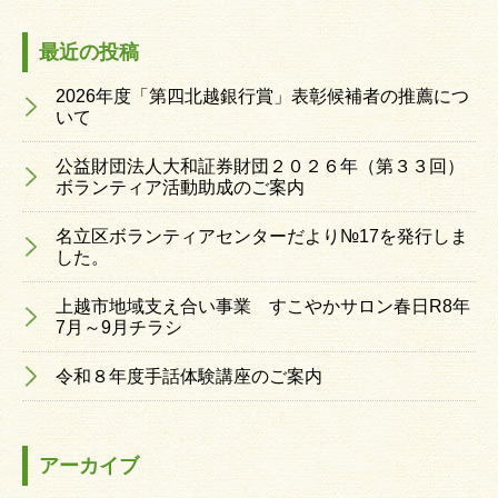
最近の投稿
2026年度「第四北越銀行賞」表彰候補者の推薦につ
いて
公益財団法人大和証券財団２０２６年（第３３回）
ボランティア活動助成のご案内
名立区ボランティアセンターだより№17を発行しま
した。
上越市地域支え合い事業 すこやかサロン春日R8年
7月～9月チラシ
令和８年度手話体験講座のご案内
アーカイブ