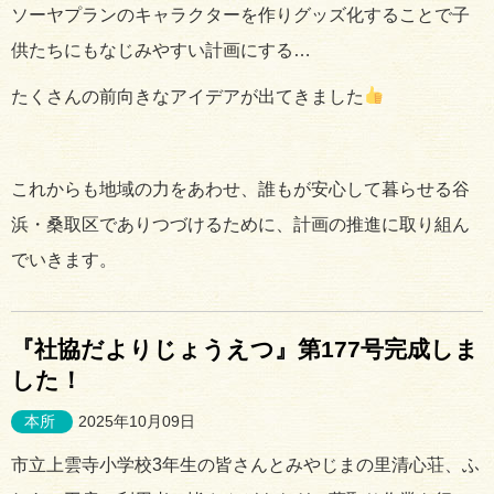
ソーヤプランのキャラクターを作りグッズ化することで子
供たちにもなじみやすい計画にする…
たくさんの前向きなアイデアが出てきました
これからも地域の力をあわせ、誰もが安心して暮らせる谷
浜・桑取区でありつづけるために、計画の推進に取り組ん
でいきます。
『社協だよりじょうえつ』第177号完成しま
した！
本所
2025年10月09日
市立上雲寺小学校3年生の皆さんとみやじまの里清心荘、ふ