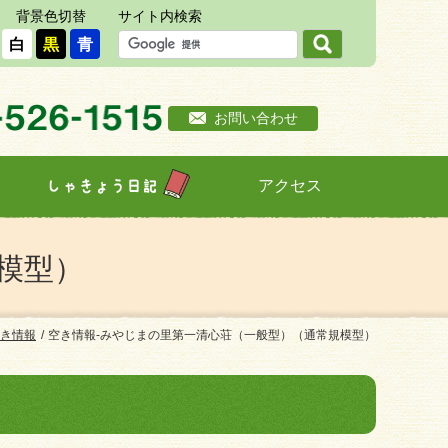
背景色切替
サイト内検索
白
黒
青
お問い合わせ
アクセス
しゃきょう日記
模型）
き情報
空き情報-みやじまの里第一清心荘（一般型）（通常規模型）