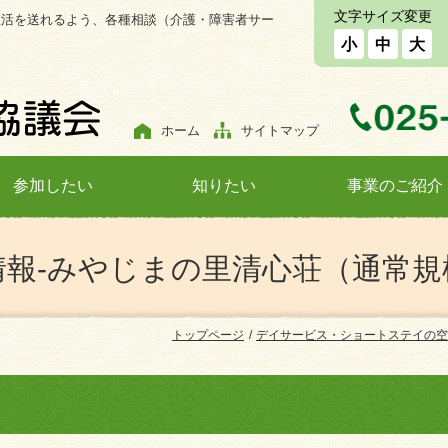
文字サイズ変更
生活を送れるよう、各種相談（介護・障害者サー
小
中
大
ホーム
サイトマップ
参加したい
知りたい
事業のご紹介
情報-みやじまの里清心荘（通常規
トップページ
デイサービス・ショートステイの空