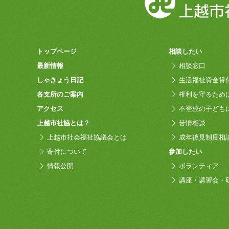
トップページ
相談したい
最新情報
相談窓口
しゃきょう日記
生活福祉資金貸
各支所のご案内
権利を守るため
アクセス
不登校の子ども
上越市社協とは？
苦情相談
上越市社会福祉協議会とは
成年後見制度相
寄付について
参加したい
情報公開
ボランティア
講座・講習会・