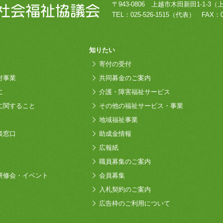
〒943-0806
上越市木田新田1-1-3
（
TEL：
025-526-1515
（代表）
FAX：0
知りたい
寄付の受付
付事業
共同募金のご案内
に
介護・障害福祉サービス
に関すること
その他の福祉サービス・事業
地域福祉事業
談窓口
助成金情報
広報紙
職員募集のご案内
研修会・イベント
会員募集
入札契約のご案内
広告枠のご利用について