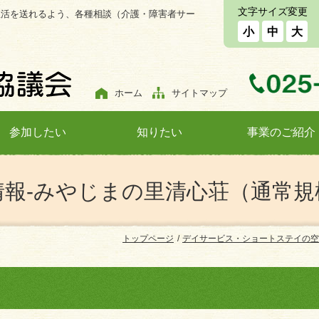
文字サイズ変更
生活を送れるよう、各種相談（介護・障害者サー
小
中
大
ホーム
サイトマップ
参加したい
知りたい
事業のご紹介
情報-みやじまの里清心荘（通常規
トップページ
デイサービス・ショートステイの空