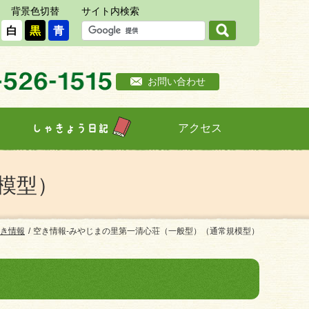
背景色切替
サイト内検索
白
黒
青
お問い合わせ
アクセス
しゃきょう日記
模型）
き情報
空き情報-みやじまの里第一清心荘（一般型）（通常規模型）