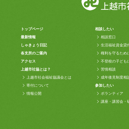
トップページ
相談したい
最新情報
相談窓口
しゃきょう日記
生活福祉資金貸
各支所のご案内
権利を守るため
アクセス
不登校の子ども
上越市社協とは？
苦情相談
上越市社会福祉協議会とは
成年後見制度相
寄付について
参加したい
情報公開
ボランティア
講座・講習会・