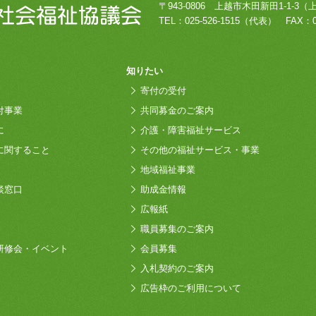
〒943-0806
上越市木田新田1-1-3
（
TEL：
025-526-1515
（代表）
FAX：0
知りたい
寄付の受付
付事業
共同募金のご案内
に
介護・障害福祉サービス
に関すること
その他の福祉サービス・事業
地域福祉事業
談窓口
助成金情報
広報紙
職員募集のご案内
研修会・イベント
会員募集
入札契約のご案内
広告枠のご利用について