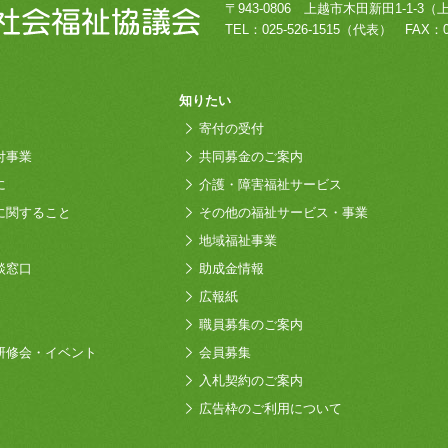
〒943-0806
上越市木田新田1-1-3
（
TEL：
025-526-1515
（代表）
FAX：0
知りたい
寄付の受付
付事業
共同募金のご案内
に
介護・障害福祉サービス
に関すること
その他の福祉サービス・事業
地域福祉事業
談窓口
助成金情報
広報紙
職員募集のご案内
研修会・イベント
会員募集
入札契約のご案内
広告枠のご利用について