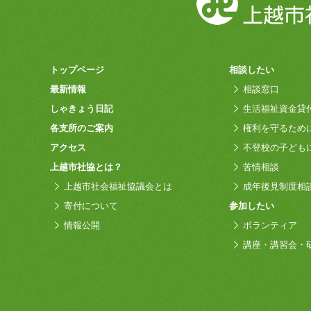
トップページ
相談したい
最新情報
相談窓口
しゃきょう日記
生活福祉資金貸
各支所のご案内
権利を守るため
アクセス
不登校の子ども
上越市社協とは？
苦情相談
上越市社会福祉協議会とは
成年後見制度相
寄付について
参加したい
情報公開
ボランティア
講座・講習会・