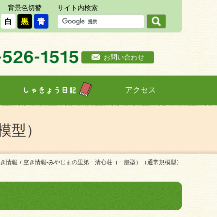
背景色切替
サイト内検索
白
黒
青
お問い合わせ
アクセス
しゃきょう日記
模型）
き情報
空き情報-みやじまの里第一清心荘（一般型）（通常規模型）